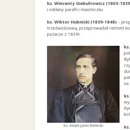
ks. Wincenty Giebułtowicz (1803-1839
i oddany parafii i miasteczku
ks. Wiktor Hubnicki (1839-1848)
– prop
trzeźwościową, przeprowadził remont ko
pożarze z 1839r.
ks
po
By
cz
dus
pa
na
ks
wy
Ry
koś
ks. Adam Janin Bielecki
ks