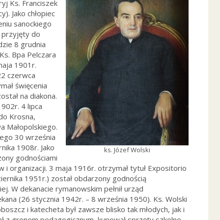
ryj Ks. Franciszek
). Jako chłopiec
eniu sanockiego
 przyjęty do
zie 8 grudnia
 Ks. Bpa Pelczara
maja 1901r.
 22 czerwca
ymał święcenia
ostał na diakona.
902r. 4 lipca
do Krosna,
wa Małopolskiego.
ego 30 września
nika 1908r. Jako
ks. Józef Wolski
czony godnościami
 i organizacji. 3 maja 1916r. otrzymał tytuł Expositorio
ziernika 1951r.) został obdarzony godnością
ej. W dekanacie rymanowskim pełnił urząd
ekana (26 stycznia 1942r. – 8 września 1950). Ks. Wolski
boszcz i katecheta był zawsze blisko tak młodych, jak i
ał z gronem pedagogicznym, kupował sprzęty szkolne,