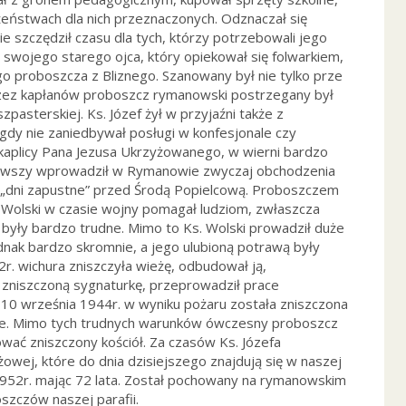
ożeństwach dla nich przeznaczonych. Odznaczał się
 szczędził czasu dla tych, którzy potrzebowali jego
 swojego starego ojca, który opiekował się folwarkiem,
łego proboszcza z Bliznego. Szanowany był nie tylko prze
Przez kapłanów proboszcz rymanowski postrzegany był
pasterskiej. Ks. Józef żył w przyjaźni także z
nigdy nie zaniedbywał posługi w konfesjonale czy
kaplicy Pana Jezusa Ukrzyżowanego, w wierni bardzo
 pierwszy wprowadził w Rymanowie zwyczaj obchodzenia
„dni zapustne” przed Środą Popielcową. Proboszczem
f Wolski w czasie wojny pomagał ludziom, zwłaszcza
były bardzo trudne. Mimo to Ks. Wolski prowadził duże
dnak bardzo skromnie, a jego ulubioną potrawą były
r. wichura zniszczyła wieżę, odbudował ją,
zniszczoną sygnaturkę, przeprowadził prace
10 września 1944r. w wyniku pożaru została zniszczona
enie. Mimo tych trudnych warunków ówczesny proboszcz
ować zniszczony kościół. Za czasów Ks. Józefa
wej, które do dnia dzisiejszego znajdują się w naszej
 1952r. mając 72 lata. Został pochowany na rymanowskim
zczów naszej parafii.