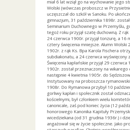
miał 6 lat wziął go na wychowanie jego st
Wolski (wówczas proboszcz w Przysietnicy
uczęszczał do szkół w Sanoku. Po ukończ
gimnazjum, 31 października 1898r. został
Seminarium Duchownego w Przemyślu, gd
tegoż roku przyjął szatę duchowną. Z rąk
24 czerwca 1900r. przyjął tonzurę, a 16 
cztery święcenia mniejsze. Alumn Wolski
1902r. z rąk Ks. Bpa Karola Fischera otrz
subdiakonatu, a 24 czerwca wyświęcony z
Święcenia kapłańskie przyjął 29 czerwca 1
1902r. został przeznaczony na wikarego 
następnie 4 kwietnia 1905r. do Sędziszo
Instytuowany na proboszcza rymanowski
1908r. Do Rymanowa przybył 10 paździer
gorliwy kapłan i społecznik został odzna
kościelnymi, był członkiem wielu komitetów
canonicale, zaś pod koniec życia (12 paźd
honorowego Kanonika Kapituły Przemyski
wicedziekana (od 31 grudnia 1936r.) i dzi
angażował się w życie społeczne. Jako pro
starszych parafian. Chętnie współpracow