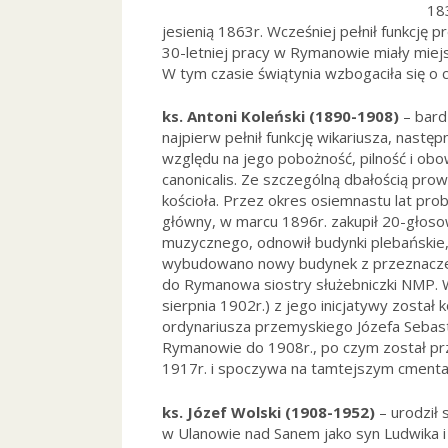
183
jesienią 1863r. Wcześniej pełnił funkcj
30-letniej pracy w Rymanowie miały miej
W tym czasie świątynia wzbogaciła się o 
ks. Antoni Koleński (1890-1908)
– bardz
najpierw pełnił funkcję wikariusza, nastę
względu na jego pobożność, pilność i ob
canonicalis. Ze szczególną dbałością prow
kościoła. Przez okres osiemnastu lat p
główny, w marcu 1896r. zakupił 20-głoso
muzycznego, odnowił budynki plebańskie,
wybudowano nowy budynek z przeznaczen
do Rymanowa siostry służebniczki NMP.
sierpnia 1902r.) z jego inicjatywy zosta
ordynariusza przemyskiego Józefa Sebast
Rymanowie do 1908r., po czym został prz
1917r. i spoczywa na tamtejszym cmenta
ks. Józef Wolski (1908-1952)
– urodził s
w Ulanowie nad Sanem jako syn Ludwika 