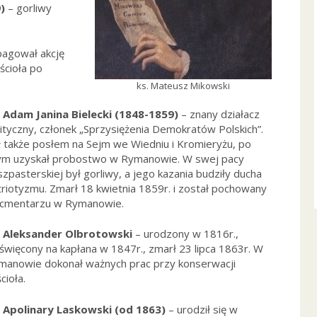
)
– gorliwy
agował akcję
ścioła po
ks. Mateusz Mikowski
. Adam Janina Bielecki (1848-1859)
– znany działacz
lityczny, członek „Sprzysiężenia Demokratów Polskich”.
ł także posłem na Sejm we Wiedniu i Kromieryżu, po
ym uzyskał probostwo w Rymanowie. W swej pacy
zpasterskiej był gorliwy, a jego kazania budziły ducha
triotyzmu. Zmarł 18 kwietnia 1859r. i został pochowany
 cmentarzu w Rymanowie.
. Aleksander Olbrotowski
– urodzony w 1816r.,
święcony na kapłana w 1847r., zmarł 23 lipca 1863r. W
manowie dokonał ważnych prac przy konserwacji
cioła.
. Apolinary Laskowski (od 1863)
– urodził się w