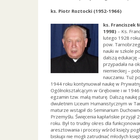
ks. Piotr Roztocki (1952-1966)
ks. Franciszek 
1998)
– Ks. Franc
lutego 1928 rok
pow. Tarnobrzeg
nauki w szkole 
dalszą edukację 
przypadała na ok
niemieckiej – pob
nauczaniu. Tuż p
1944 roku kontynuował naukę w Prywat
Ogólnokształcącym w Grębowie i w 1946 
egzamin tzw. małą maturę. Dalszą naukę 
dwuletnim Liceum Humanistycznym w Tar
maturze wstąpił do Seminarium Duchow
Przemyślu. Święcenia kapłańskie przyjął
roku. Był to trudny okres dla funkcjonowan
aresztowania i procesy wśród księży pog
biskupi nie mogli zatrudniać młodych księ