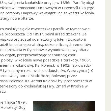
3r., święcenia kapłańskie przyjął w 1856r. Parafię objął
ę prefekta w Seminarium Duchownym w Przemyślu. Za jego
sce remonty i naprawy wewnątrz i na zewnątrz kościoła.
cztery nowe ołtarze.
o zasłużył się dla miasteczka i parafii. W Rymanowie
pnie proboszcza. Od 1891r. pełnił urząd dziekana. Ze
owiązkowość został odznaczony tytułem Expositorii
adził kancelarię parafialną, dokonał licznych remontów
roboszczowania w Rymanowie wybudował nowy ołtarz
wy organ, przeprowadzając restaurację chóru
 położył w kościele nową posadzkę z terakoty. 1906r.
iem na wikarówkę. Ks. Koleński w 1902r. sprowadził
 W tym samym roku, w dniu odpustu św. Wawrzyńca (10
ł koronowany obraz Matki Bożej Bolesnej przez
iana Pelczara. Ks. Antoni Koleński był proboszczem w
eniesiony do krośnieńskiej Fary. Zmarł w Krośnie w
rzu.
ię 1 lipca 1879r.
i Honoraty. Gdy