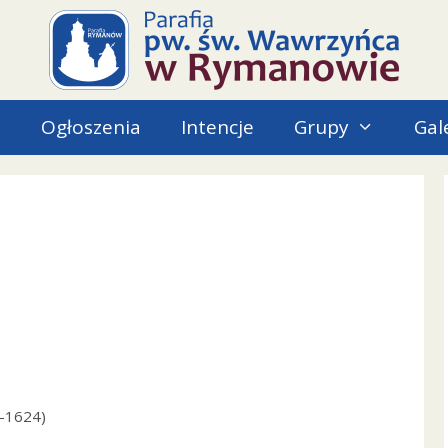
i
Ogłoszenia
Intencje
Grupy
Gal
1-1624)