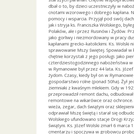
dbał o to, by dzieci uczestniczyły w nab
cnotami wzorowego i dobrego kapłana. Nie
pomocy i wsparcia. Przyjął pod swój dach
jak i stryja ks. Franciszka Wolskiego, by
Polaków, ale i przez Rusinów i Żydów. 
jako gorliwy i niezmordowany w pracy dusz
kapłanami grecko-katolickimi. Ks. Wolski 
sprawowanie Mszy świętej. Spowiadał w 
chętnie korzystali z jego posługi. Jako
czterdziestogodzinnego nabożeństwa w 
w Rymanowie był przez 44 lata. Ks. Józe
żydom. Czasy, kiedy był on w Rymanowie 
gospodarstwo rolne (ponad 50ha). Żył je
ziemniaki z kwaśnym mlekiem. Gdy w 1922
przeprowadził remont dachu, odbudował 
remontowe na wikarówce oraz ochronce. 
wieża, zegar, dach świątyni oraz sklepi
odprawiał Mszę świętą i starał się odbud
Wolskiego ufundowano stacje Drogi Krzyżo
świątyni. Ks. Józef Wolski zmarł 6 marca
cmentarzu i spoczywa w grobowcu probos