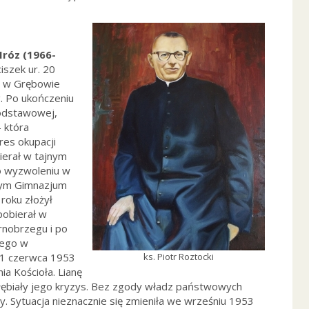
Mróz (1966-
iszek ur. 20
u w Grębowie
. Po ukończeniu
podstawowej,
– która
res okupacji
ierał w tajnym
o wyzwoleniu w
nym Gimnazjum
roku złożył
pobierał w
nobrzegu i po
nego w
 21 czerwca 1953
ks. Piotr Roztocki
ia Kościoła. Lianę
łębiały jego kryzys. Bez zgody władz państwowych
ży. Sytuacja nieznacznie się zmieniła we wrześniu 1953