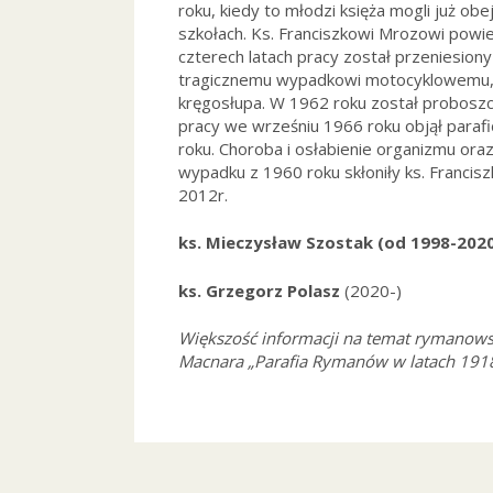
roku, kiedy to młodzi księża mogli już ob
szkołach. Ks. Franciszkowi Mrozowi powi
czterech latach pracy został przeniesiony 
tragicznemu wypadkowi motocyklowemu,
kręgosłupa. W 1962 roku został proboszc
pracy we wrześniu 1966 roku objął paraf
roku. Choroba i osłabienie organizmu o
wypadku z 1960 roku skłoniły ks. Francis
2012r.
ks. Mieczysław Szostak (od 1998-202
ks. Grzegorz Polasz
(2020-)
Większość informacji na temat rymanows
Macnara „Parafia Rymanów w latach 191