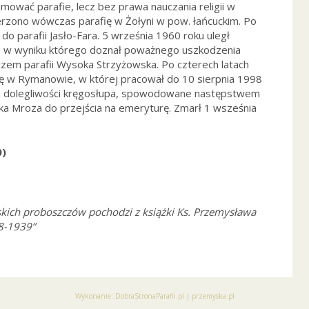
ejmować parafie, lecz bez prawa nauczania religii w
erzono wówczas parafię w Żołyni w pow. łańcuckim. Po
do parafii Jasło-Fara. 5 września 1960 roku uległ
 w wyniku którego doznał poważnego uszkodzenia
zem parafii Wysoka Strzyżowska. Po czterech latach
ię w Rymanowie, w której pracował do 10 sierpnia 1998
raz dolegliwości kręgosłupa, spowodowane następstwem
zka Mroza do przejścia na emeryturę. Zmarł 1 wsześnia
0)
kich proboszczów pochodzi z książki Ks. Przemysława
8-1939”
Wykonanie:
DobraStronaParafii.pl
|
przemyska.pl