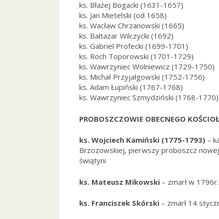
ks. Błażej Bogacki (1631-1657)
ks. Jan Mietelski (od 1658)
ks. Wacław Chrzanowski (1665)
ks. Baltazar Wilczycki (1692)
ks. Gabriel Profecki (1699-1701)
ks. Roch Toporowski (1701-1729)
ks. Wawrzyniec Wolniewicz (1729-1750)
ks. Michał Przyjałgowski (1752-1756)
ks. Adam Łupiński (1767-1768)
ks. Wawrzyniec Szmydziński (1768-1770)
PROBOSZCZOWIE OBECNEGO KOŚCIO
ks. Wojciech Kamiński (1775-1793)
– ka
Brzozowskiej, pierwszy proboszcz nowe
świątyni
ks. Mateusz Mikowski
– zmarł w 1796r.
ks. Franciszek Skórski
– zmarł 14 styczn