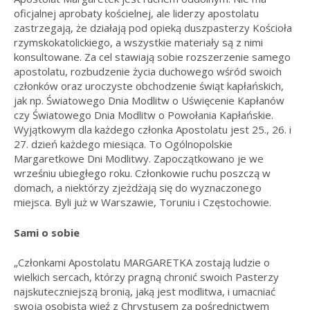
oficjalnej aprobaty kościelnej, ale liderzy apostolatu
zastrzegają, że działają pod opieką duszpasterzy Kościoła
rzymskokatolickiego, a wszystkie materiały są z nimi
konsultowane. Za cel stawiają sobie rozszerzenie samego
apostolatu, rozbudzenie życia duchowego wśród swoich
członków oraz uroczyste obchodzenie świąt kapłańskich,
jak np. Światowego Dnia Modlitw o Uświęcenie Kapłanów
czy Światowego Dnia Modlitw o Powołania Kapłańskie.
Wyjątkowym dla każdego członka Apostolatu jest 25., 26. i
27. dzień każdego miesiąca. To Ogólnopolskie
Margaretkowe Dni Modlitwy. Zapoczątkowano je we
wrześniu ubiegłego roku. Członkowie ruchu poszczą w
domach, a niektórzy zjeżdżają się do wyznaczonego
miejsca. Byli już w Warszawie, Toruniu i Częstochowie.
Sami o sobie
„Członkami Apostolatu MARGARETKA zostają ludzie o
wielkich sercach, którzy pragną chronić swoich Pasterzy
najskuteczniejszą bronią, jaką jest modlitwa, i umacniać
swoją osobistą więź z Chrystusem za pośrednictwem