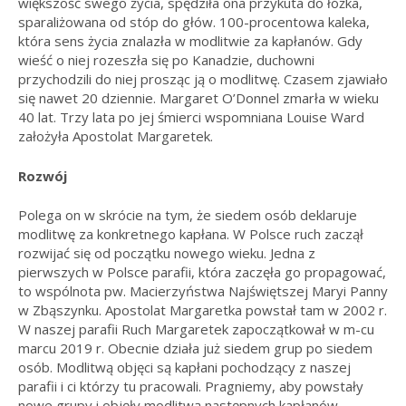
większość swego życia, spędziła ona przykuta do łóżka,
sparaliżowana od stóp do głów. 100-procentowa kaleka,
która sens życia znalazła w modlitwie za kapłanów. Gdy
wieść o niej rozeszła się po Kanadzie, duchowni
przychodzili do niej prosząc ją o modlitwę. Czasem zjawiało
się nawet 20 dziennie. Margaret O’Donnel zmarła w wieku
40 lat. Trzy lata po jej śmierci wspomniana Louise Ward
założyła Apostolat Margaretek.
Rozwój
Polega on w skrócie na tym, że siedem osób deklaruje
modlitwę za konkretnego kapłana. W Polsce ruch zaczął
rozwijać się od początku nowego wieku. Jedna z
pierwszych w Polsce parafii, która zaczęła go propagować,
to wspólnota pw. Macierzyństwa Najświętszej Maryi Panny
w Zbąszynku. Apostolat Margaretka powstał tam w 2002 r.
W naszej parafii Ruch Margaretek zapoczątkował w m-cu
marcu 2019 r. Obecnie działa już siedem grup po siedem
osób. Modlitwą objęci są kapłani pochodzący z naszej
parafii i ci którzy tu pracowali. Pragniemy, aby powstały
nowe grupy i objęły modlitwą następnych kapłanów.