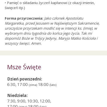
• Pamięć o składaniu życzeń kapłanowi (z okazji imienin,
święceń itp.)
Forma przyrzeczenia:
Jako członek Apostolatu
Margaretka, przed Jezusem w Najświętszym Sakramencie,
uroczyście przyrzekam modlić się w intencji ks. (imię), w
wybranym dniu tygodnia do końca jego życia. Tak mi
dopomóż Boże w Trójcy Jedyny, Maryjo Matko Kościoła i
wszyscy święci. Amen.
Msze Święte
Dzień powszedni:
6:30, 17:00
18:00
(zima)
(lato)
Niedziela:
7:30, 9:00, 10:30, 12:00,
17:00
18:00
(zima)
(lato)