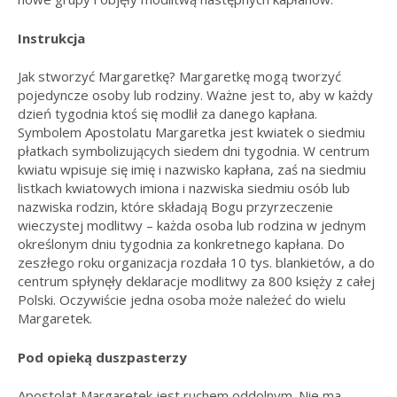
Instrukcja
Jak stworzyć Margaretkę? Margaretkę mogą tworzyć
pojedyncze osoby lub rodziny. Ważne jest to, aby w każdy
dzień tygodnia ktoś się modlił za danego kapłana.
Symbolem Apostolatu Margaretka jest kwiatek o siedmiu
płatkach symbolizujących siedem dni tygodnia. W centrum
kwiatu wpisuje się imię i nazwisko kapłana, zaś na siedmiu
listkach kwiatowych imiona i nazwiska siedmiu osób lub
nazwiska rodzin, które składają Bogu przyrzeczenie
wieczystej modlitwy – każda osoba lub rodzina w jednym
określonym dniu tygodnia za konkretnego kapłana. Do
zeszłego roku organizacja rozdała 10 tys. blankietów, a do
centrum spłynęły deklaracje modlitwy za 800 księży z całej
Polski. Oczywiście jedna osoba może należeć do wielu
Margaretek.
Pod opieką duszpasterzy
Apostolat Margaretek jest ruchem oddolnym. Nie ma