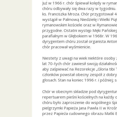
Już w 1966 r. chór śpiewał kolędy w rym
chóru odbywały się dwa razy w tygodniu. 
ks. Franciszka Mroza. Chór przygotował 
wystąpił w Palmową Niedzielę i Wielki P
rymanowskim kościele oraz w Rymanowie Z
przygodne. Ostatni występ Męki Pańskiej 
parafialnym w Głębokiem w 1968r. W 1968 r
dyrygentem chóru został organista Antoni 
chór pracował wyśmienicie.
Niestety z uwagi na wiek niektóre osoby
lat 70-tych chór zawiesił swoją działalność
aby zaśpiewać na Rezorekcje „Gloria tibi 
członków powstał obecny zespół z dobry
głosach. Stan na koniec 1996 r. i później;
Chór w obecnym składzie pod dyrygentur
repertuarem pieśni kościelnych na każdy 
chóru było zaproszenie do wspólnego śpi
pielgrzymki Papieża Jana Pawła II w Kro
przez Papieża cudownego obrazu Matki Bo