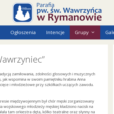
i
Ogłoszenia
Intencje
Grupy
Gal
Wawrzyniec”
radycją zamiłowania, zdolności głosowych i muzycznych
u, jak wspomina w swoim pamiętniku hrabina Anna
cięce i młodzieżowe przy szkółkach uczących zawodu.
resie międzywojennym był chór męski zorganizowany
ia wojskowego młodzieży męskiej kładziono nacisk na
łała tam orkiestra dęta, kółko teatralne oraz słynny na