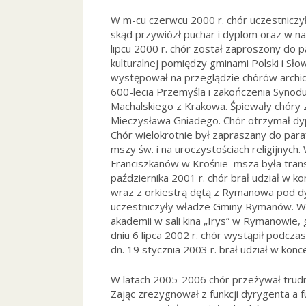
W m-cu czerwcu 2000 r. chór uczestniczy
skąd przywiózł puchar i dyplom oraz w n
lipcu 2000 r. chór został zaproszony do
kulturalnej pomiędzy gminami Polski i Słow
występował na przeglądzie chórów archidi
600-lecia Przemyśla i zakończenia Synodu
Machalskiego z Krakowa. Śpiewały chóry z
Mieczysława Gniadego. Chór otrzymał dyp
Chór wielokrotnie był zapraszany do para
mszy św. i na uroczystościach religijnych.
Franciszkanów w Krośnie  msza była tran
października 2001 r. chór brał udział w 
wraz z orkiestrą dętą z Rymanowa pod dy
uczestniczyły władze Gminy Rymanów. W d
akademii w sali kina „Irys” w Rymanowie, g
dniu 6 lipca 2002 r. chór wystąpił podc
dn. 19 stycznia 2003 r. brał udział w konc
W latach 2005-2006 chór przeżywał trudn
Zając zrezygnował z funkcji dyrygenta a f