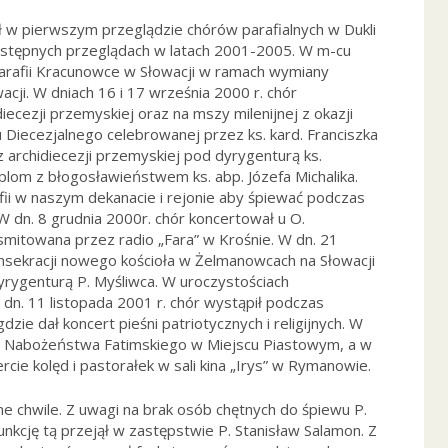
ł w pierwszym przeglądzie chórów parafialnych w Dukli
astępnych przeglądach w latach 2001-2005. W m-cu
 parafii Kracunowce w Słowacji w ramach wymiany
acji. W dniach 16 i 17 września 2000 r. chór
ecezji przemyskiej oraz na mszy milenijnej z okazji
 Diecezjalnego celebrowanej przez ks. kard. Franciszka
 archidiecezji przemyskiej pod dyrygenturą ks.
lom z błogosławieństwem ks. abp. Józefa Michalika.
fii w naszym dekanacie i rejonie aby śpiewać podczas
 W dn. 8 grudnia 2000r. chór koncertował u O.
smitowana przez radio „Fara” w Krośnie. W dn. 21
konsekracji nowego kościoła w Żelmanowcach na Słowacji
rygenturą P. Myśliwca. W uroczystościach
n. 11 listopada 2001 r. chór wystąpił podczas
dzie dał koncert pieśni patriotycznych i religijnych. W
zas Nabożeństwa Fatimskiego w Miejscu Piastowym, a w
ercie kolęd i pastorałek w sali kina „Irys” w Rymanowie.
e chwile. Z uwagi na brak osób chętnych do śpiewu P.
unkcję tą przejął w zastępstwie P. Stanisław Salamon. Z