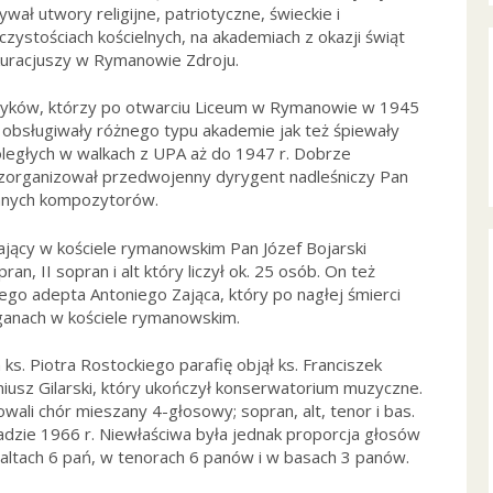
wał utwory religijne, patriotyczne, świeckie i
ystościach kościelnych, na akademiach z okazji świąt
kuracjuszy w Rymanowie Zdroju.
muzyków, którzy po otwarciu Liceum w Rymanowie w 1945
 obsługiwały różnego typu akademie jak też śpiewały
ległych w walkach z UPA aż do 1947 r. Dobrze
 zorganizował przedwojenny dyrygent nadleśniczy Pan
ynnych kompozytorów.
jący w kościele rymanowskim Pan Józef Bojarski
an, II sopran i alt który liczył ok. 25 osób. On też
ego adepta Antoniego Zająca, który po nagłej śmierci
rganach w kościele rymanowskim.
s. Piotra Rostockiego parafię objął ks. Franciszek
iusz Gilarski, który ukończył konserwatorium muzyczne.
wali chór mieszany 4-głosowy; sopran, alt, tenor i bas.
adzie 1966 r. Niewłaściwa była jednak proporcja głosów
altach 6 pań, w tenorach 6 panów i w basach 3 panów.