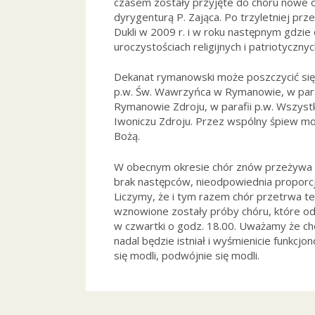
czasem zostały przyjęte do chóru nowe o
dyrygenturą P. Zająca. Po trzyletniej pr
Dukli w 2009 r. i w roku następnym gdzi
uroczystościach religijnych i patriotyczny
Dekanat rymanowski może poszczycić się ty
p.w. Św. Wawrzyńca w Rymanowie, w paraf
Rymanowie Zdroju, w parafii p.w. Wszystk
Iwoniczu Zdroju. Przez wspólny śpiew moż
Bożą.
W obecnym okresie chór znów przeżywa p
brak następców, nieodpowiednia proporcja
Liczymy, że i tym razem chór przetrwa te
wznowione zostały próby chóru, które 
w czwartki o godz. 18.00. Uważamy że ch
nadal będzie istniał i wyśmienicie funkcjon
się modli, podwójnie się modli.