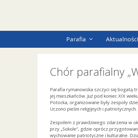
Przejdź
do
treści
Parafia
Aktualnośc
Chór parafialny „
Parafia rymanowska szczyci się bogatą t
jej mieszkańców. Już pod koniec XIX wiek
Potocka, organizowane były zespoły dzie
Uczono pieśni religijnych i patriotycznych.
Zespołem z prawdziwego zdarzenia w ok
przy „Sokole”, gdzie oprócz przygotowan
wychowanie patriotyczne i kulturalne. Dzia