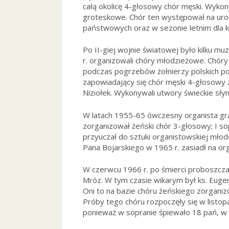
całą okolicę 4-głosowy chór męski. Wykony
groteskowe. Chór ten występował na urocz
państwowych oraz w sezonie letnim dla 
Po II-giej wojnie światowej było kilku 
r. organizowali chóry młodzieżowe. Chóry
podczas pogrzebów żołnierzy polskich po
zapowiadający się chór męski 4-głosowy
Niziołek. Wykonywali utwory świeckie sł
W latach 1955-65 ówczesny organista gra
zorganizował żeński chór 3-głosowy; I sopr
przyuczał do sztuki organistowskiej młod
Pana Bojarskiego w 1965 r. zasiadł na o
W czerwcu 1966 r. po śmierci proboszcza k
Mróz. W tym czasie wikarym był ks. Eugen
Oni to na bazie chóru żeńskiego zorganizo
Próby tego chóru rozpoczęły się w listop
ponieważ w sopranie śpiewało 18 pań, w 