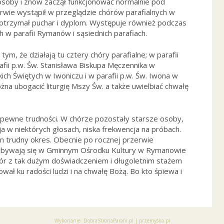
soby i znów zaczął funkcjonować normalnie pod
zerwie wystąpił w przeglądzie chórów parafialnych w
e otrzymał puchar i dyplom. Występuje również podczas
ch w parafii Rymanów i sąsiednich parafiach.
m, że działają tu cztery chóry parafialne; w parafii
ii p.w. Św. Stanisława Biskupa Męczennika w
ich Świętych w Iwoniczu i w parafii p.w. Św. Iwona w
na ubogacić liturgię Mszy Św. a także uwielbiać chwałę
ewne trudności. W chórze pozostały starsze osoby,
 w niektórych głosach, niska frekwencja na próbach.
n trudny okres. Obecnie po rocznej przerwie
odbywają się w Gminnym Ośrodku Kultury w Rymanowie
ór z tak dużym doświadczeniem i długoletnim stażem
ował ku radości ludzi i na chwałę Bożą. Bo kto śpiewa i
Wykonanie:
DobraStronaParafii.pl
|
przemyska.pl