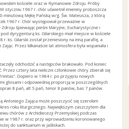
anowskim kościele oraz w Rymanowie Zdroju. Próby
W styczniu 1967 r. chór uświetnił imieniny proboszcza
40-minutową Mękę Pańską w/g. Św. Mateusza, z którą
iątek 1967 r. Chór występował przeważnie w
droju śpiewając pieśni Maryjne, Eucharystyczne i
pod dyrygenturą ks. Gilarskiego miał miejsce w kościele
. ks. Gilarski został przeniesiony na inną parafię, a
Zając. Przez kilkanaście lat atmosfera była wspaniała i
 zaczęły odchodzić a następców brakowało. Pod koniec
. Przez cztery lata nieliczni członkowie chóry zbierali się
Trinitas”. Dopiero w 1984 r. po przyjęciu nowych
mi głosami i odpowiednią proporcją w poszczególnych
 sopran 8 pań, alt 5 pań, tenor 8 panów, bas 7 panów.
ą Antoniego Zająca może poszczycić się szerokim
okres roku liturgicznego. Największym zaszczytem dla
ewu chórów z Archidiecezji Przemyskiej podczas
śnie w 1987 r. oraz przy wprowadzeniu koronowanego
żej do sanktuarium w Jaśliskach.