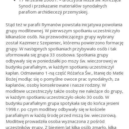
Synod i przekazanie materiałów synodalnych
parafiom archidiecezji przemyskiej.
Stąd też w parafii Rymanów powstała inicjatywa powołania
grupy modlitewnej. W pierwszym spotkaniu uczestniczyło
kilkanaście osób. Na przewodniczącego grupy wybrany
został Kazimierz Szepieniec, któremu powierzono formację
grupy. W następnych spotkaniach przybywało osób i tak
uformowała się grupa 33 osobowa. Spotkania grupy
odbywały się w poniedziałki po mszy św. wieczorowej w
budynku parafialnym, w każdym spotkaniu uczestniczył
kapłan. Odmawiano 1-ną część Różańca Św., litanię do Matki
Bożej modląc się o pomyślne owoce prac synodalnych, za
kapłanów, osoby konsekrowane i nasze rodziny. W
modlitwie uczestniczyły także osoby nie należące do grupy,
w każdym spotkaniu uczestniczyło około 30 osób. W
budynku parafialnym grupa spotykała się do końca jesieni
1998 r. po czym modlitwy odbywały się w kościele
parafialnym w każdą środę przed mszą św. wieczorową.
Modlitwę prowadziła osoba wyznaczona z pośród
uczestników grupy. Z biegiem lat kilka osób zmarło, kilka