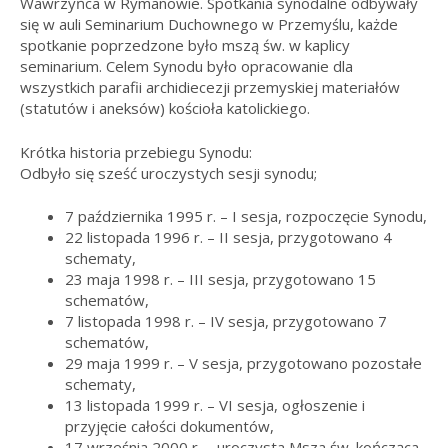
Wawrzyńca w Rymanowie. Spotkania synodalne odbywały
się w auli Seminarium Duchownego w Przemyślu, każde
spotkanie poprzedzone było mszą św. w kaplicy
seminarium. Celem Synodu było opracowanie dla
wszystkich parafii archidiecezji przemyskiej materiałów
(statutów i aneksów) kościoła katolickiego.
Krótka historia przebiegu Synodu:
Odbyło się sześć uroczystych sesji synodu;
7 października 1995 r. – I sesja, rozpoczęcie Synodu,
22 listopada 1996 r. – II sesja, przygotowano 4
schematy,
23 maja 1998 r. – III sesja, przygotowano 15
schematów,
7 listopada 1998 r. – IV sesja, przygotowano 7
schematów,
29 maja 1999 r. – V sesja, przygotowano pozostałe
schematy,
13 listopada 1999 r. – VI sesja, ogłoszenie i
przyjęcie całości dokumentów,
17 września 2000 r. – uroczysta Msza św. kończąca