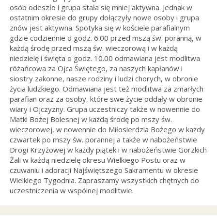
osób odeszło i grupa stała się mniej aktywna. Jednak w
ostatnim okresie do grupy dołączyły nowe osoby i grupa
znów jest aktywna. Spotyka się w kościele parafialnym
gdzie codziennie o godz. 6.00 przed mszą św. poranną, w
każdą środę przed mszą św. wieczorową i w każdą
niedzielę i święta o godz. 10.00 odmawiana jest modlitwa
różańcowa za Ojca Świętego, za naszych kapłanów i
siostry zakonne, nasze rodziny i ludzi chorych, w obronie
życia ludzkiego. Odmawiana jest też modlitwa za zmarłych
parafian oraz za osoby, które swe życie oddały w obronie
wiary i Ojczyzny. Grupa uczestniczy także w nowennie do
Matki Bożej Bolesnej w każdą środę po mszy św.
wieczorowej, w nowennie do Miłosierdzia Bożego w każdy
czwartek po mszy św. porannej a także w nabożeństwie
Drogi Krzyżowej w każdy piątek i w nabożeństwie Gorzkich
Żali w każdą niedzielę okresu Wielkiego Postu oraz w
czuwaniu i adoracji Najświętszego Sakramentu w okresie
Wielkiego Tygodnia. Zapraszamy wszystkich chętnych do
uczestniczenia w wspólnej modlitwie.