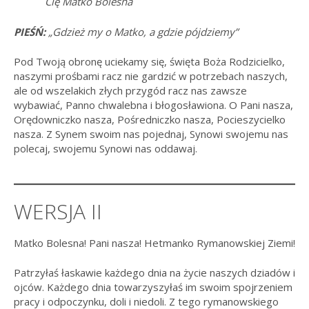
Cię Matko Bolesna
PIEŚŃ:
„Gdzież my o Matko, a gdzie pójdziemy”
Pod Twoją obronę uciekamy się, święta Boża Rodzicielko,
naszymi prośbami racz nie gardzić w potrzebach naszych,
ale od wszelakich złych przygód racz nas zawsze
wybawiać, Panno chwalebna i błogosławiona. O Pani nasza,
Orędowniczko nasza, Pośredniczko nasza, Pocieszycielko
nasza. Z Synem swoim nas pojednaj, Synowi swojemu nas
polecaj, swojemu Synowi nas oddawaj.
WERSJA II
Matko Bolesna! Pani nasza! Hetmanko Rymanowskiej Ziemi!
Patrzyłaś łaskawie każdego dnia na życie naszych dziadów i
ojców. Każdego dnia towarzyszyłaś im swoim spojrzeniem
pracy i odpoczynku, doli i niedoli. Z tego rymanowskiego