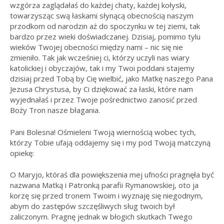
wzgórza zaglądałaś do każdej chaty, każdej kołyski,
towarzysząc swą łaskami słynącą obecnością naszym
przodkom od narodzin aż do spoczynku w tej ziemi, tak
bardzo przez wieki doświadczanej. Dzisiaj, pomimo tylu
wieków Twojej obecności między nami – nic się nie
zmieniło. Tak jak wcześniej ci, którzy uczyli nas wiary
katolickiej i obyczajów, tak i my Twoi poddani stajemy
dzisiaj przed Tobą by Cię wielbić, jako Matkę naszego Pana
Jezusa Chrystusa, by Ci dziękować za łaski, które nam
wyjednałaś i przez Twoje pośrednictwo zanosić przed
Boży Tron nasze błagania.
Pani Bolesna! Ośmieleni Twoją wiernością wobec tych,
którzy Tobie ufają oddajemy się i my pod Twoją matczyną
opiekę:
O Maryjo, któraś dla powiększenia mej ufności pragnęła być
nazwana Matką i Patronką parafii Rymanowskiej, oto ja
korzę się przed tronem Twoim i wyznaję się niegodnym,
abym do zastępów szczęśliwych sług twoich był
zaliczonym. Pragnę jednak w błogich skutkach Twego