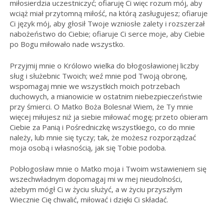
miłosierdzia uczestniczyć; ofiaruję Ci więc rozum mój, aby
wciąż miał przytomną miłość, na którą zasługujesz; ofiaruje
Ci język mój, aby głosił Twoje wzniosłe zalety i rozszerzał
nabożeństwo do Ciebie; ofiaruje Ci serce moje, aby Ciebie
po Bogu miłowało nade wszystko.
Przyjmij mnie o Królowo wielka do błogosławionej liczby
sług i służebnic Twoich; weź mnie pod Twoją obronę,
wspomagaj mnie we wszystkich moich potrzebach
duchowych, a mianowicie w ostatnim niebezpieczeństwie
przy śmierci. O Matko Boża Bolesna! Wiem, że Ty mnie
więcej miłujesz niż ja siebie miłować mogę; przeto obieram
Ciebie za Panią i Pośredniczkę wszystkiego, co do mnie
należy, lub mnie się tyczy; tak, że możesz rozporządzać
moja osobą i własnością, jak się Tobie podoba.
Pobłogosław mnie o Matko moja i Twoim wstawieniem się
wszechwładnym dopomagaj mi w mej nieudolności,
ażebym mógł Ci w życiu służyć, a w życiu przyszłym
Wiecznie Cię chwalić, miłować i dzięki Ci składać.