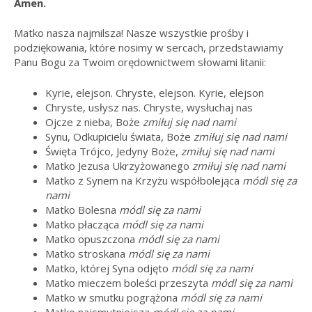
Amen.
Matko nasza najmilsza! Nasze wszystkie prośby i
podziękowania, które nosimy w sercach, przedstawiamy
Panu Bogu za Twoim orędownictwem słowami litanii:
Kyrie, elejson. Chryste, elejson. Kyrie, elejson
Chryste, usłysz nas. Chryste, wysłuchaj nas
Ojcze z nieba, Boże
zmiłuj się nad nami
Synu, Odkupicielu świata, Boże
zmiłuj się nad nami
Święta Trójco, Jedyny Boże,
zmiłuj się nad nami
Matko Jezusa Ukrzyżowanego
zmiłuj się nad nami
Matko z Synem na Krzyżu współbolejąca
módl się za
nami
Matko Bolesna
módl się za nami
Matko płacząca
módl się za nami
Matko opuszczona
módl się za nami
Matko stroskana
módl się za nami
Matko, której Syna odjęto
módl się za nami
Matko mieczem boleści przeszyta
módl się za nami
Matko w smutku pogrążona
módl się za nami
Matko najsmutniejsza
módl się za nami