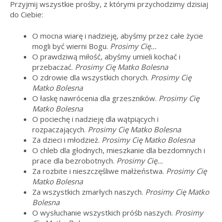
Przyjmij wszystkie prośby, z którymi przychodzimy dzisiaj
do Ciebie:
O mocna wiarę i nadzieję, abyśmy przez całe życie
mogli być wierni Bogu.
Prosimy Cię…
O prawdziwą miłość, abyśmy umieli kochać i
przebaczać.
Prosimy Cię Matko Bolesna
O zdrowie dla wszystkich chorych.
Prosimy Cię
Matko Bolesna
O łaskę nawrócenia dla grzeszników.
Prosimy Cię
Matko Bolesna
O pociechę i nadzieję dla wątpiących i
rozpaczających.
Prosimy Cię Matko Bolesna
Za dzieci i młodzież.
Prosimy Cię Matko Bolesna
O chleb dla głodnych, mieszkanie dla bezdomnych i
prace dla bezrobotnych.
Prosimy Cię…
Za rozbite i nieszczęśliwe małżeństwa.
Prosimy Cię
Matko Bolesna
Za wszystkich zmarłych naszych.
Prosimy Cię Matko
Bolesna
O wysłuchanie wszystkich próśb naszych.
Prosimy