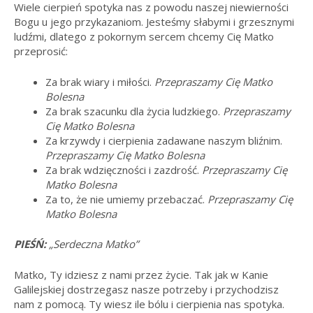
Wiele cierpień spotyka nas z powodu naszej niewierności
Bogu u jego przykazaniom. Jesteśmy słabymi i grzesznymi
ludźmi, dlatego z pokornym sercem chcemy Cię Matko
przeprosić:
Za brak wiary i miłości.
Przepraszamy Cię Matko
Bolesna
Za brak szacunku dla życia ludzkiego.
Przepraszamy
Cię Matko Bolesna
Za krzywdy i cierpienia zadawane naszym bliźnim.
Przepraszamy Cię Matko Bolesna
Za brak wdzięczności i zazdrość.
Przepraszamy Cię
Matko Bolesna
Za to, że nie umiemy przebaczać.
Przepraszamy Cię
Matko Bolesna
PIEŚŃ:
„Serdeczna Matko”
Matko, Ty idziesz z nami przez życie. Tak jak w Kanie
Galilejskiej dostrzegasz nasze potrzeby i przychodzisz
nam z pomocą. Ty wiesz ile bólu i cierpienia nas spotyka.