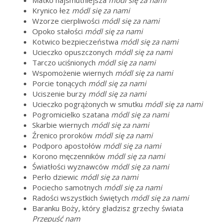
Krynico łez
módl się za nami
Wzorze cierpliwości
módl się za nami
Opoko stałości
módl się za nami
Kotwico bezpieczeństwa
módl się za nami
Ucieczko opuszczonych
módl się za nami
Tarczo uciśnionych
módl się za nami
Wspomożenie wiernych
módl się za nami
Porcie tonących
módl się za nami
Uciszenie burzy
módl się za nami
Ucieczko pogrążonych w smutku
módl się za nami
Pogromicielko szatana
módl się za nami
Skarbie wiernych
módl się za nami
Źrenico proroków
módl się za nami
Podporo apostołów
módl się za nami
Korono męczenników
módl się za nami
Światłości wyznawców
módl się za nami
Perło dziewic
módl się za nami
Pociecho samotnych
módl się za nami
Radości wszystkich świętych
módl się za nami
Baranku Boży, który gładzisz grzechy świata
Przepuść nam