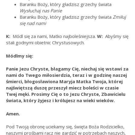
Baranku Boży, który gładzisz grzechy świata
Wysłuchaj nas Panie
Baranku Boży, który gładzisz grzechy świata
Zmiłuj
się nad nami
K:
Módl się za nami, Matko najboleśniejsza.
W:
Abyśmy się
stali godnymi obietnic Chrystusowych.
Módlmy się:
Panie Jezu Chryste, błagamy Cię, niechaj się wstawi za
nami do Twego miłosierdzia, teraz i w godzinę naszej
śmierci, błogosławiona Maryja Matka Twoja, której
najświętszą duszę przeszył miecz boleści w czasie
Twej męki. Prosimy Cię o to Jezu Chryste, Zbawicielu
świata, który żyjesz i królujesz na wieki wieków.
Amen.
Pod Twoją obronę uciekamy się, święta Boża Rodzicielko,
naszymi prośbami racz nie gardzić w potrzebach naszych,