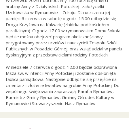
W czerwcu 2026 r obchodzimy 100 rocznicę śmierci
hrabiny Anny z Działyńskich Potockiej- założycielki
Uzdrowiska w Rymanowie – Zdroju. Dla uczczenia jej
pamięci 6 czerwca w sobotę o godz. 15.00 odbędzie się
Droga Krzyżowa na Kalwarię (zbiórka pod kościołem
parafialnym). O godz. 17.00 w rymanowskim Domu Sokoła
będzie można obejrzeć program okolicznościowy
przygotowany przez uczniów i nauczycieli Zespołu Szkól
Publicznych w Posadzie Górnej, oraz wziąć udział w panelu
dyskusyjnym z przedstawicielami rodziny Potockich.
W niedziele 7 czerwca o godz. 12.00 będzie odprawiona
Msza św. w intencji Anny Potockiej i zostanie odsłonięta
tablica pamiątkowa. Następnie odbędzie się przejście na
cmentarz i złożenie kwiatów na grobie Anny Potockiej. Do
wspólnego świętowania zapraszają: Parafia Rymanów,
Burmistrz Gminy Rymanów, Gminny Ośrodek Kultury w
Rymanowie i Stowarzyszenie Nasz Rymanów.