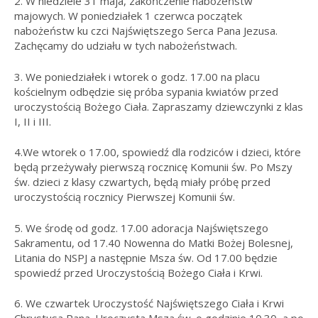
2. W niedziele 31 maja, zakończenie nabożeństw
majowych. W poniedziałek 1 czerwca początek
nabożeństw ku czci Najświętszego Serca Pana Jezusa.
Zachęcamy do udziału w tych nabożeństwach.
3. We poniedziałek i wtorek o godz. 17.00 na placu
kościelnym odbędzie się próba sypania kwiatów przed
uroczystością Bożego Ciała. Zapraszamy dziewczynki z klas
I, II i III.
4.We wtorek o 17.00, spowiedź dla rodziców i dzieci, które
będą przeżywały pierwszą rocznicę Komunii św. Po Mszy
św. dzieci z klasy czwartych, będą miały próbę przed
uroczystością rocznicy Pierwszej Komunii św.
5. We środę od godz. 17.00 adoracja Najświętszego
Sakramentu, od 17.40 Nowenna do Matki Bożej Bolesnej,
Litania do NSPJ a następnie Msza św. Od 17.00 będzie
spowiedź przed Uroczystością Bożego Ciała i Krwi.
6. We czwartek Uroczystość Najświętszego Ciała i Krwi