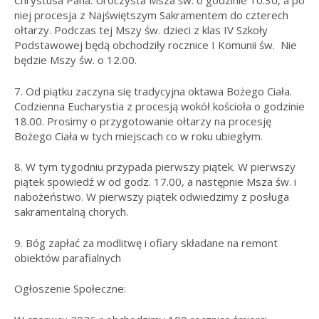
Chrystusa Pana. Uroczysta Msza św. o godzinie 10.30, a po
niej procesja z Najświętszym Sakramentem do czterech
ołtarzy. Podczas tej Mszy św. dzieci z klas IV Szkoły
Podstawowej będą obchodziły rocznice I Komunii św. Nie
będzie Mszy św. o 12.00.
7. Od piątku zaczyna się tradycyjna oktawa Bożego Ciała.
Codzienna Eucharystia z procesją wokół kościoła o godzinie
18.00. Prosimy o przygotowanie ołtarzy na procesję
Bożego Ciała w tych miejscach co w roku ubiegłym.
8. W tym tygodniu przypada pierwszy piątek. W pierwszy
piątek spowiedź w od godz. 17.00, a następnie Msza św. i
nabożeństwo. W pierwszy piątek odwiedzimy z posługa
sakramentalną chorych.
9. Bóg zapłać za modlitwę i ofiary składane na remont
obiektów parafialnych
Ogłoszenie Społeczne: