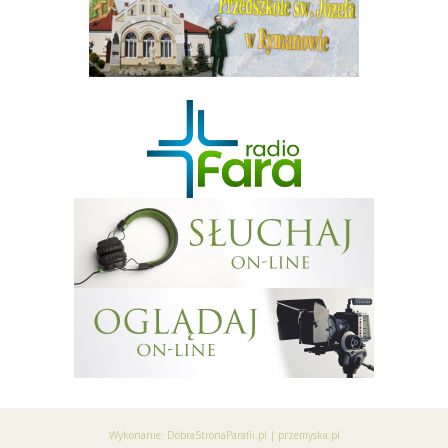
Wykonanie:
DobraStronaParafii.pl
|
przemyska.pl