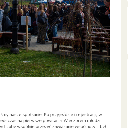
liśmy nasze spotkanie. Po przyjeździe i rejestracji, w
edł czas na pierwsze powitania. Wieczorem młodzi
jnych, aby wspólnie przeżyć zawiązanie wspólnoty – był